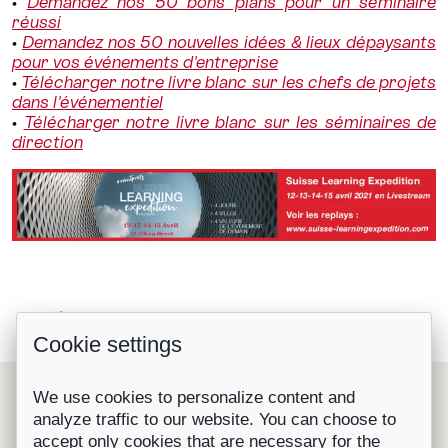
•
Demandez nos 50 bons plans pour un séminaire
réussi
•
Demandez nos 50 nouvelles idées & lieux dépaysants
pour vos événements d'entreprise
•
Télécharger notre livre blanc sur les chefs de projets
dans l'événementiel
•
Télécharger notre livre blanc sur les séminaires de
direction
Quand la robotique suisse inspire...
Retour à la liste
Cookie settings
Le nouvel IntercityHotel Zurich...
Le Suisse Convention Bureau (SCIB) est une organisation
We use cookies to personalize content and
nationale à but non lucratif qui représente les principales
analyze traffic to our website. You can choose to
destinations et prestataires de congrès, séminaires et
accept only cookies that are necessary for the
incentives en Suisse.