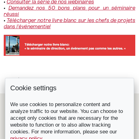
•
Consulter la série de nos webinaires
•
Demandez nos 50 bons plans pour un séminaire
réussi
•
Télécharger notre livre blanc sur les chefs de projets
dans l'événementiel
Thomas Wiesel, humoriste suisse...
Retour à la liste
Cookie settings
Fête des vignerons 2019 : un évènement...
Le Suisse Convention Bureau (SCIB) est une organisation
We use cookies to personalize content and
nationale à but non lucratif qui représente les principales
analyze traffic to our website. You can choose to
destinations et prestataires de congrès, séminaires et
accept only cookies that are necessary for the
incentives en Suisse.
Affilié à l'OT Suisse, il fournit gratuitement des conseils et
website to function or to also allow tracking
de l'aide pour l'organisation de congrès, convention,
cookies. For more information, please see our
séminaires, incentives, voyages RP etc. en Suisse.
privacy policy
.