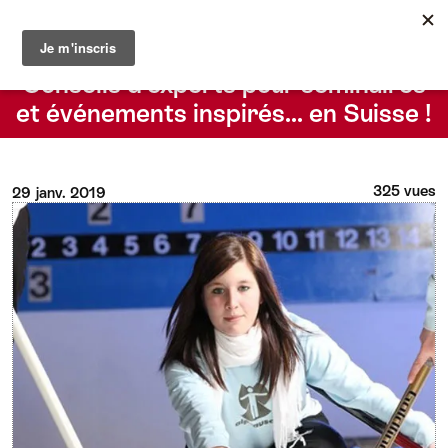
Le blog du Suisse Convention Bureau
Rechercher
Conseils d’experts pour séminaires
et événements inspirés… en Suisse !
325 vues
29 janv. 2019