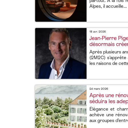
partout. A la fois
Alpes, il accueille...
18 avr. 2026
Jean-Pierre Pig
désormais créer
Après plusieurs a
(2M2C) s’apprête à
les raisons de cet
24 mars 2026
Après une rénov
séduira les ade
Élégance et charm
achève une rénova
aux groupes d’entre