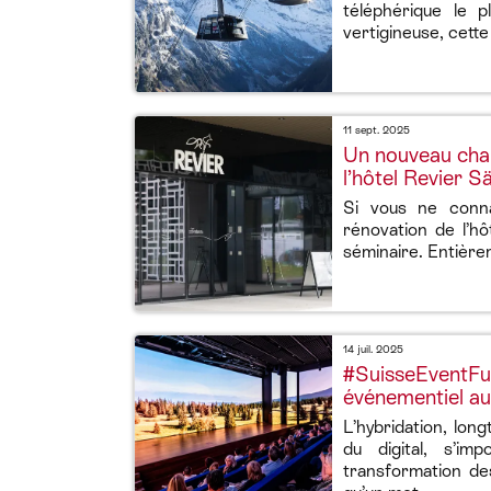
téléphérique le 
vertigineuse, cette
11 sept. 2025
Un nouveau chap
l’hôtel Revier S
Si vous ne conna
rénovation de l’h
séminaire. Entière
14 juil. 2025
#SuisseEventFusi
événementiel a
L’hybridation, lo
du digital, s’i
transformation de