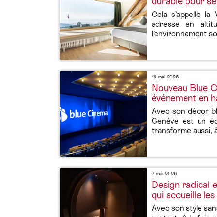
durable pour sé
Cela s’appelle la
adresse en alti
l’environnement son
12 mai 2026
Nouveau Blue Ci
événement en hau
Avec son décor b
Genève est un écr
transforme aussi, à 
7 mai 2026
Design radical e
qui accueille le
Avec son style sans