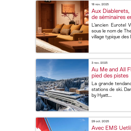
18 nov. 2025
Aux Diablerets,
de séminaires en
L’ancien Eurotel V
sous le nom de The
village typique des 
3 nov. 2025
Au Me and All F
pied des pistes
La grande tendance
stations de ski. Da
by Hyatt...
29 oct. 2025
Avec EMS Uetlibe