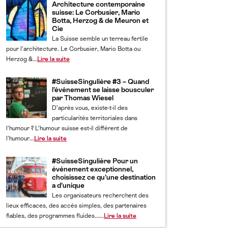
Architecture contemporaine
suisse: Le Corbusier, Mario
Botta, Herzog & de Meuron et
Cie
La Suisse semble un terreau fertile
pour l’architecture. Le Corbusier, Mario Botta ou
Herzog &...
Lire la suite
#SuisseSingulière #3 – Quand
l’événement se laisse bousculer
par Thomas Wiesel
D’après vous, existe-t-il des
particularités territoriales dans
l’humour ? L’humour suisse est-il différent de
l’humour...
Lire la suite
#SuisseSingulière Pour un
événement exceptionnel,
choisissez ce qu’une destination
a d’unique
Les organisateurs recherchent des
lieux efficaces, des accès simples, des partenaires
fiables, des programmes fluides......
Lire la suite