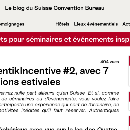
Le blog du Suisse Convention Bureau
émoignages
Hôtels
Lieux événementiels
Act
ts pour séminaires et événements insp
404 vues
ntikIncentive #2, avec 7
ions estivales
errez nulle part ailleurs qu’en Suisse. Et si, comme
 de séminaires ou d’événements, vous voulez faire
articipants une expérience qui sort de l’ordinaire, ce
ctivités inédites qu’il faut réserver. Authentiques
léphérique avec vue sur le lac des Quatre-