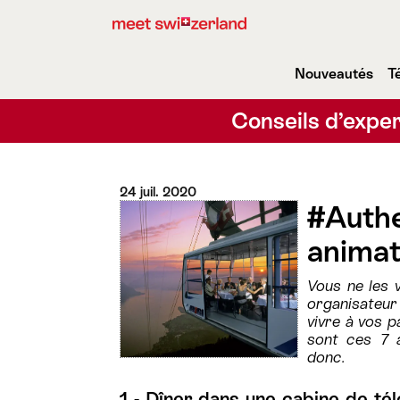
Nouveautés
T
Conseils d’exper
24 juil. 2020
#Authe
animat
Vous ne les v
organisateur
vivre à vos p
sont ces 7 a
donc.
1 - Dîner dans une cabine de té