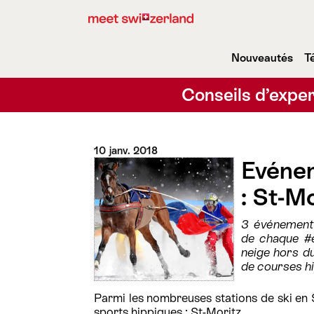
Nouveautés
T
Conseils d’exper
10 janv. 2018
Evénem
: St-Mo
3 événements
de chaque #e
neige hors d
de courses h
Parmi les nombreuses stations de ski en S
sports hippiques : St-Moritz.