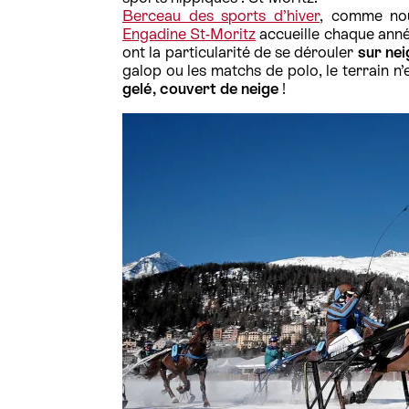
Berceau des sports d’hiver
, comme nou
Engadine St-Moritz
accueille chaque ann
ont la particularité de se dérouler
sur nei
galop ou les matchs de polo, le terrain n
gelé, couvert de neige
!