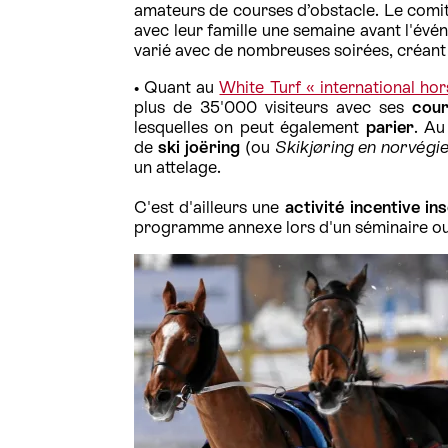
amateurs de courses d’obstacle. Le comité
avec leur famille une semaine avant l'év
varié avec de nombreuses soirées, créant 
• Quant au
White Turf « international ho
plus de 35'000 visiteurs avec ses
cour
lesquelles on peut également
parier
. Au
de
ski joëring
(ou
Skikjøring en norvégi
un attelage.
C'est d'ailleurs une
activité incentive ins
programme annexe lors d'un séminaire ou 