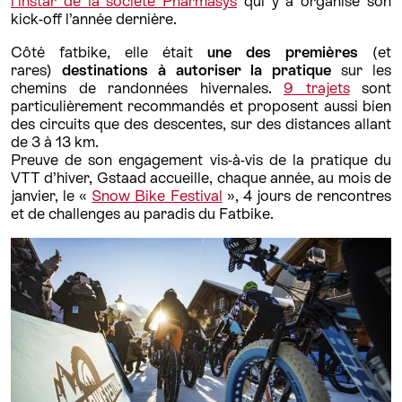
l’instar de la société Pharmasys
qui y a organisé son
kick-off l’année dernière.
Côté fatbike, elle était
une des premières
(et
rares)
destinations à autoriser
la pratique
sur les
chemins de randonnées hivernales.
9 trajets
sont
particulièrement recommandés et proposent aussi bien
des circuits que des descentes, sur des distances allant
de 3 à 13 km.
Preuve de son engagement vis-à-vis de la pratique du
VTT d’hiver, Gstaad accueille, chaque année, au mois de
janvier, le «
Snow Bike Festival
», 4 jours de rencontres
et de challenges au paradis du Fatbike.