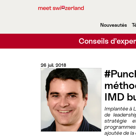
Nouveautés
T
Conseils d’exper
26 juil. 2018
#Punch
méthod
IMD bu
Implantée à 
de leadersh
stratégie 
programmes d
ajoutée de la