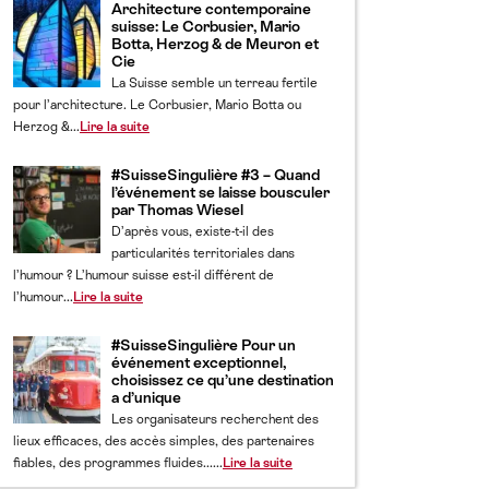
Architecture contemporaine
suisse: Le Corbusier, Mario
Botta, Herzog & de Meuron et
Cie
La Suisse semble un terreau fertile
pour l’architecture. Le Corbusier, Mario Botta ou
Herzog &...
Lire la suite
#SuisseSingulière #3 – Quand
l’événement se laisse bousculer
par Thomas Wiesel
D’après vous, existe-t-il des
particularités territoriales dans
l’humour ? L’humour suisse est-il différent de
l’humour...
Lire la suite
#SuisseSingulière Pour un
événement exceptionnel,
choisissez ce qu’une destination
a d’unique
Les organisateurs recherchent des
lieux efficaces, des accès simples, des partenaires
fiables, des programmes fluides......
Lire la suite