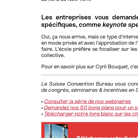
Les entreprises vous demanden
spécifiques, comme
keynote sp
Oui, ça nous arrive, mais ce type d’interv
en mode privée et avec l’approbation de l’
faire. L’école préfère se focaliser sur l
collective.
Pour en savoir plus sur Cyril Bouquet, c’e
Le Suisse Convention Bureau vous conse
de congrès, séminaires & incentives en 
•
Consulter la série de nos webinaires
•
Demandez nos 50 bons plans pour un s
•
Télécharger notre livre blanc sur les c