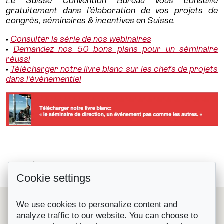
Le Suisse Convention Bureau vous conseille
gratuitement dans l'élaboration de vos projets de
congrès, séminaires & incentives en Suisse.
•
Consulter la série de nos webinaires
•
Demandez nos 50 bons plans pour un séminaire
réussi
•
Télécharger notre livre blanc sur les chefs de projets
dans l'événementiel
Nouvelle prestation du Starling...
Retour à la liste
Cookie settings
Ouverture du Bürgenstock Resort...
Le Suisse Convention Bureau (SCIB) est une organisation
We use cookies to personalize content and
nationale à but non lucratif qui représente les principales
analyze traffic to our website. You can choose to
destinations et prestataires de congrès, séminaires et