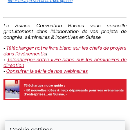
cœur de la gouvernance d’une agence
Le Suisse Convention Bureau vous conseille
gratuitement dans l'élaboration de vos projets de
congrès, séminaires & incentives en Suisse.
•
Télécharger notre livre blanc sur les chefs de projets
dans l'événementie
l
•
Télécharger notre livre blanc sur les séminaires de
direction
•
Consulter la série de nos webinaires
#SwisstainableEvents #13 Quand...
Retour à la liste
Cookie settings
#SwisstainableEvents #11 Quand...