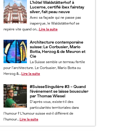
L’hôtel Waldstätterhof à
Lucerne, certifié ibex fairstay
silver, fait peau neuve
Avec sa façade qui ne passe pas
inaperçue, le Waldstätterhof se
repère vite quand on...
Lire la suite
Architecture contemporaine
suisse: Le Corbusier, Mario
Botta, Herzog & de Meuron et
Cie
La Suisse semble un terreau fertile
pour l’architecture. Le Corbusier, Mario Botta ou
Herzog &...
Lire la suite
#SuisseSingulière #3 – Quand
l’événement se laisse bousculer
par Thomas Wiesel
D’après vous, existe-t-il des
particularités territoriales dans
l’humour ? L’humour suisse est-il différent de
l’humour...
Lire la suite