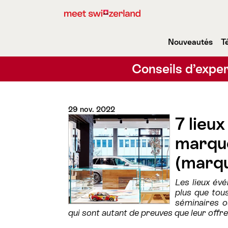
Nouveautés
T
Conseils d’exper
29 nov. 2022
7 lieu
marque
(marqu
Les lieux év
plus que tou
séminaires o
qui sont autant de preuves que leur offre 