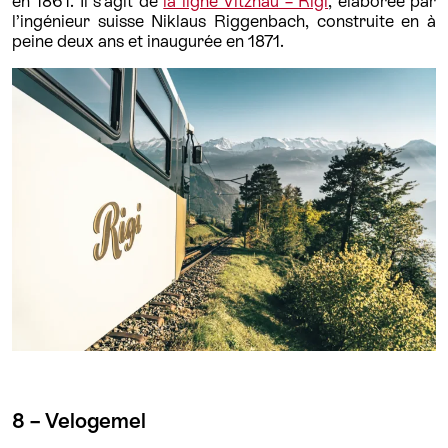
en 1861. Il s’agit de
la ligne Vitznau – Rigi
, élaborée par
l’ingénieur suisse Niklaus Riggenbach, construite en à
peine deux ans et inaugurée en 1871.
8 – Velogemel