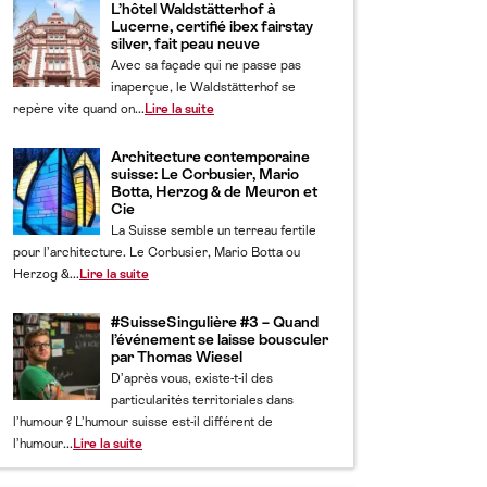
L’hôtel Waldstätterhof à
Lucerne, certifié ibex fairstay
silver, fait peau neuve
Avec sa façade qui ne passe pas
inaperçue, le Waldstätterhof se
repère vite quand on...
Lire la suite
Architecture contemporaine
suisse: Le Corbusier, Mario
Botta, Herzog & de Meuron et
Cie
La Suisse semble un terreau fertile
pour l’architecture. Le Corbusier, Mario Botta ou
Herzog &...
Lire la suite
#SuisseSingulière #3 – Quand
l’événement se laisse bousculer
par Thomas Wiesel
D’après vous, existe-t-il des
particularités territoriales dans
l’humour ? L’humour suisse est-il différent de
l’humour...
Lire la suite