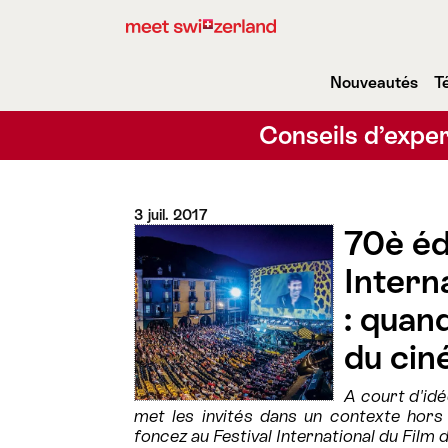
Nouveautés
T
Conseils d’exper
3 juil. 2017
70è éd
Intern
: quan
du cin
A court d'idé
met les invités dans un contexte hors
foncez au Festival International du Film