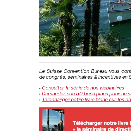
Le Suisse Convention Bureau vous conse
de congrès, séminaires & incentives en 
•
Consulter la série de nos webinaires
•
Demandez nos 50 bons plans pour un s
•
Télécharger notre livre blanc sur les c