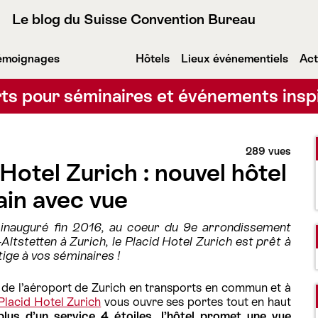
Le blog du Suisse Convention Bureau
émoignages
Hôtels
Lieux événementiels
Act
ts pour séminaires et événements insp
289 vues
 Hotel Zurich : nouvel hôtel
ain avec vue
inauguré fin 2016, au coeur du 9e arrondissement
-Altstetten à Zurich, le Placid Hotel Zurich est prêt à
tige à vos séminaires !
de l’aéroport de Zurich en transports en commun et à
Placid Hotel Zurich
vous ouvre ses portes tout en haut
plus d’un service 4 étoiles, l’hôtel promet une vue