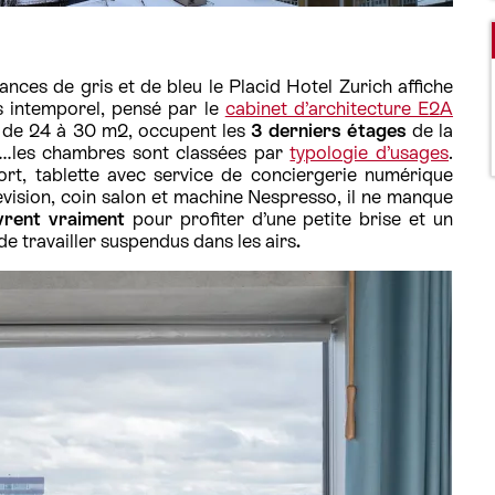
nces de gris et de bleu le Placid Hotel Zurich affiche
is intemporel, pensé par le
cabinet d’architecture E2A
,
de 24 à 30 m2, occupent les
3 derniers étages
de la
.…les chambres sont classées par
typologie d’usages
.
fort, tablette avec service de conciergerie numérique
lévision, coin salon et machine Nespresso, il ne manque
uvrent vraiment
pour profiter d’une petite brise et un
e travailler suspendus dans les airs
.