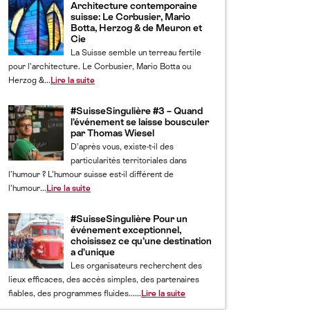
Architecture contemporaine
suisse: Le Corbusier, Mario
Botta, Herzog & de Meuron et
Cie
La Suisse semble un terreau fertile
pour l’architecture. Le Corbusier, Mario Botta ou
Herzog &...
Lire la suite
#SuisseSingulière #3 – Quand
l’événement se laisse bousculer
par Thomas Wiesel
D’après vous, existe-t-il des
particularités territoriales dans
l’humour ? L’humour suisse est-il différent de
l’humour...
Lire la suite
#SuisseSingulière Pour un
événement exceptionnel,
choisissez ce qu’une destination
a d’unique
Les organisateurs recherchent des
lieux efficaces, des accès simples, des partenaires
fiables, des programmes fluides......
Lire la suite