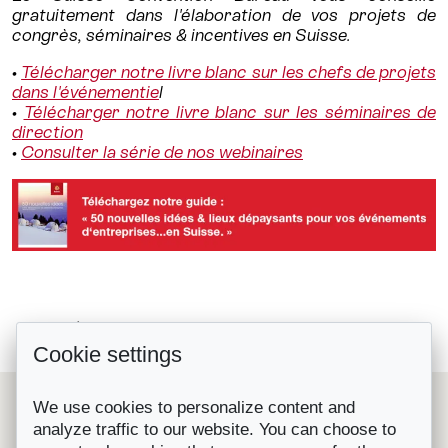
gratuitement dans l'élaboration de vos projets de
congrès, séminaires & incentives en Suisse.
•
Télécharger notre livre blanc sur les chefs de projets
dans l'événementie
l
•
Télécharger notre livre blanc sur les séminaires de
direction
•
Consulter la série de nos webinaires
5 lieux équipés pour réussir...
Retour à la liste
Cookie settings
PépitesCulinairesSuisses#6 - Le...
Le Suisse Convention Bureau (SCIB) est une organisation
We use cookies to personalize content and
nationale à but non lucratif qui représente les principales
analyze traffic to our website. You can choose to
destinations et prestataires de congrès, séminaires et