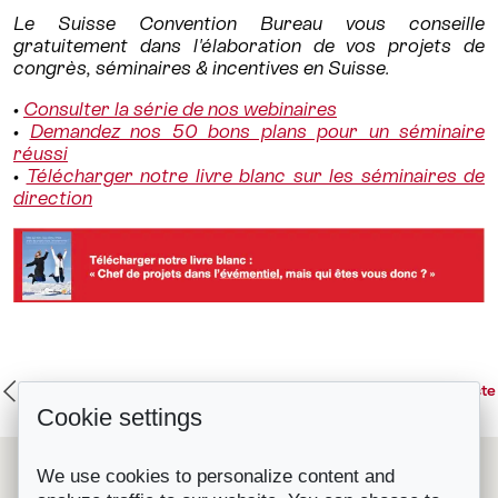
Le Suisse Convention Bureau vous conseille
gratuitement dans l'élaboration de vos projets de
congrès, séminaires & incentives en Suisse.
•
Consulter la série de nos webinaires
•
Demandez nos 50 bons plans pour un séminaire
réussi
•
Télécharger notre livre blanc sur les séminaires de
direction
Innov+Suisse#4: la nouvelle événementialisation...
Retour à la liste
Cookie settings
Innov+Suisse#2: les nouveaux événements...
Le Suisse Convention Bureau (SCIB) est une organisation
We use cookies to personalize content and
nationale à but non lucratif qui représente les principales