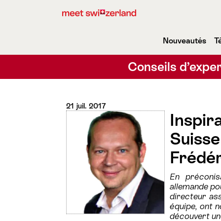
Nouveautés
T
Conseils d’exper
21 juil. 2017
Inspira
Suisse
Frédér
En préconis
allemande po
directeur as
équipe, ont 
découvert une