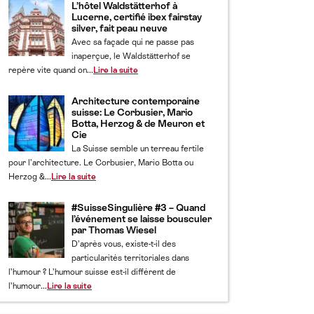
L’hôtel Waldstätterhof à
Lucerne, certifié ibex fairstay
silver, fait peau neuve
Avec sa façade qui ne passe pas
inaperçue, le Waldstätterhof se
repère vite quand on...
Lire la suite
Architecture contemporaine
suisse: Le Corbusier, Mario
Botta, Herzog & de Meuron et
Cie
La Suisse semble un terreau fertile
pour l’architecture. Le Corbusier, Mario Botta ou
Herzog &...
Lire la suite
#SuisseSingulière #3 – Quand
l’événement se laisse bousculer
par Thomas Wiesel
D’après vous, existe-t-il des
particularités territoriales dans
l’humour ? L’humour suisse est-il différent de
l’humour...
Lire la suite