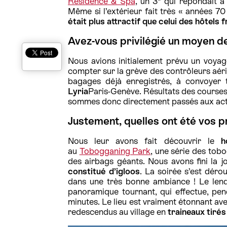
Résidence & Spa
, un 3* qui répondait à
Même si l’extérieur fait très « années 70 
était plus attractif que celui des hôtels 
Avez-vous privilégié un moyen de
Nous avions initialement prévu un voyage 
compter sur la grève des contrôleurs aéri
bagages déjà enregistrés, à convoye
Lyria
Paris-Genève. Résultats des courses,
sommes donc directement passés aux act
Justement, quelles ont été vos p
Nous leur avons fait découvrir le
h
au
Tobogganing Park
, une série des tobo
des airbags géants. Nous avons fini la j
constitué d’igloos
. La soirée s’est dérou
dans une très bonne ambiance ! Le lend
panoramique tournant, qui effectue, pe
minutes. Le lieu est vraiment étonnant av
redescendus au village en
traineaux tirés