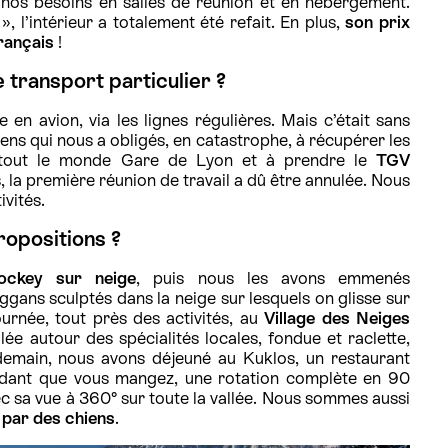
 nos besoins en salles de réunion et en hébergement.
», l’intérieur a totalement été refait. En plus,
son prix
français
!
 transport particulier ?
en avion, via les lignes régulières. Mais c’était sans
ens qui nous a obligés, en catastrophe, à récupérer les
r tout le monde Gare de Lyon et à prendre le
TGV
 la première réunion de travail a dû être annulée. Nous
ivités.
ropositions ?
ockey sur neige
, puis nous les avons emmenés
ggans sculptés dans la neige sur lesquels on glisse sur
ournée, tout près des activités, au
Village des Neiges
lée autour des spécialités locales, fondue et raclette,
emain, nous avons déjeuné au Kuklos, un restaurant
ndant que vous mangez, une rotation complète en 90
ec sa vue à 360° sur toute la vallée. Nous sommes aussi
 par des chiens
.