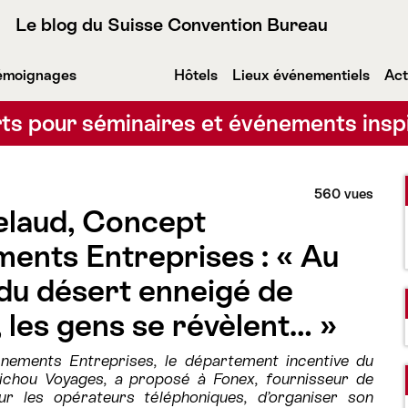
Le blog du Suisse Convention Bureau
émoignages
Hôtels
Lieux événementiels
Act
ts pour séminaires et événements insp
560 vues
elaud, Concept
ents Entreprises : « Au
 du désert enneigé de
, les gens se révèlent… »
nements Entreprises, le département incentive du
ichou Voyages, a proposé à Fonex, fournisseur de
ur les opérateurs téléphoniques, d’organiser son