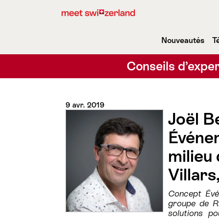
Nouveautés
T
Conseils d’exper
9 avr. 2019
Joël B
Événem
milieu
Villars
Concept Évé
groupe de R
solutions po