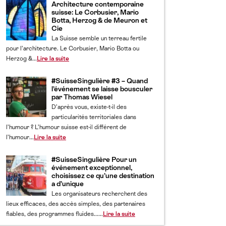
Architecture contemporaine
suisse: Le Corbusier, Mario
Botta, Herzog & de Meuron et
Cie
La Suisse semble un terreau fertile
pour l’architecture. Le Corbusier, Mario Botta ou
Herzog &...
Lire la suite
#SuisseSingulière #3 – Quand
l’événement se laisse bousculer
par Thomas Wiesel
D’après vous, existe-t-il des
particularités territoriales dans
l’humour ? L’humour suisse est-il différent de
l’humour...
Lire la suite
#SuisseSingulière Pour un
événement exceptionnel,
choisissez ce qu’une destination
a d’unique
Les organisateurs recherchent des
lieux efficaces, des accès simples, des partenaires
fiables, des programmes fluides......
Lire la suite