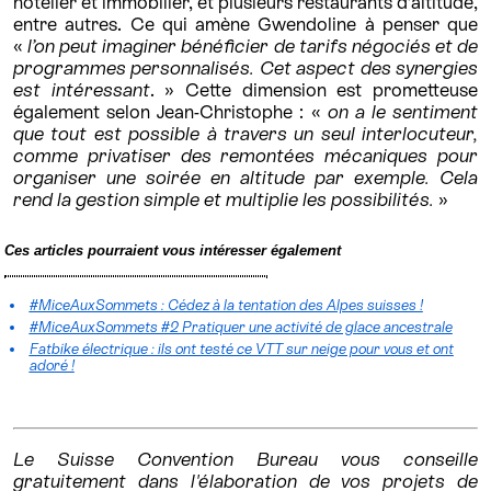
hôtelier et immobilier, et plusieurs restaurants d’altitude,
entre autres. Ce qui amène Gwendoline à penser que
«
l’on peut imaginer bénéficier de tarifs négociés et de
programmes personnalisés. Cet aspect des synergies
est intéressant
. » Cette dimension est prometteuse
également selon Jean-Christophe : «
on a le sentiment
que tout est possible à travers un seul interlocuteur,
comme privatiser des remontées mécaniques pour
organiser une soirée en altitude par exemple. Cela
rend la gestion simple et multiplie les possibilités.
»
Ces articles pourraient vous intéresser également
#MiceAuxSommets : Cédez à la tentation des Alpes suisses !
#MiceAuxSommets #2 Pratiquer une activité de glace ancestrale
Fatbike électrique : ils ont testé ce VTT sur neige pour vous et ont
adoré !
Le Suisse Convention Bureau vous conseille
gratuitement dans l'élaboration de vos projets de