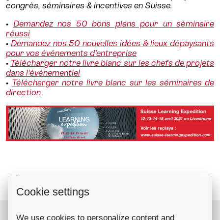
congrès, séminaires & incentives en Suisse.
•
Demandez nos 50 bons plans pour un séminaire
réussi
•
Demandez nos 50 nouvelles idées & lieux dépaysants
pour vos événements d'entreprise
•
Télécharger notre livre blanc sur les chefs de projets
dans l'événementiel
•
Télécharger notre livre blanc sur les séminaires de
direction
#MiceAuxSommets #5 Vivre l’expérience...
Retour à la liste
Cookie settings
#MiceAuxSommets #3 Profiter de...
Le Suisse Convention Bureau (SCIB) est une organisation
We use cookies to personalize content and