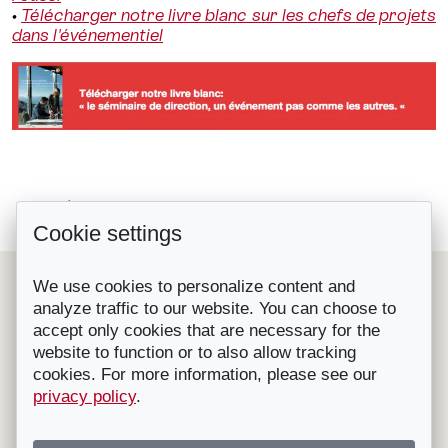
•
Télécharger notre livre blanc sur les chefs de projets
dans l'événementiel
David Granite, Dorier Group : «...
Retour à la liste
Cookie settings
Le domaine skiable de Zermatt retrouve...
Le Suisse Convention Bureau (SCIB) est une organisation
We use cookies to personalize content and
nationale à but non lucratif qui représente les principales
analyze traffic to our website. You can choose to
destinations et prestataires de congrès, séminaires et
accept only cookies that are necessary for the
incentives en Suisse.
Affilié à l'OT Suisse, il fournit gratuitement des conseils et
website to function or to also allow tracking
de l'aide pour l'organisation de congrès, convention,
cookies. For more information, please see our
séminaires, incentives, voyages RP etc. en Suisse.
privacy policy
.
Contactez-nous
|
Visitez notre site
|
Mentions légales - ©
Suisse Convention Bureau