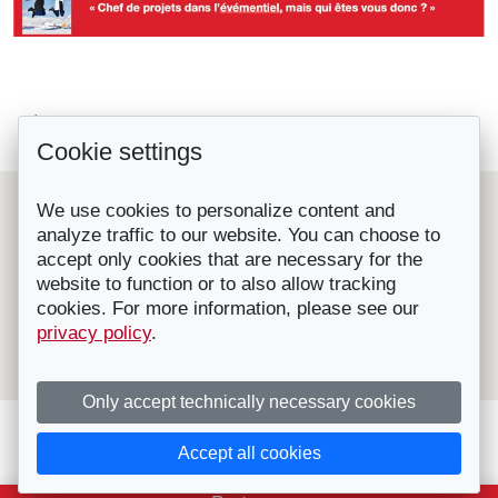
#WinterEventsAreComing #7 – Engelberg...
Retour à la liste
Cookie settings
Le cor des Alpes : un son qui traverse...
Le Suisse Convention Bureau (SCIB) est une organisation
We use cookies to personalize content and
nationale à but non lucratif qui représente les principales
analyze traffic to our website. You can choose to
destinations et prestataires de congrès, séminaires et
accept only cookies that are necessary for the
incentives en Suisse.
Affilié à l'OT Suisse, il fournit gratuitement des conseils et
website to function or to also allow tracking
de l'aide pour l'organisation de congrès, convention,
cookies. For more information, please see our
séminaires, incentives, voyages RP etc. en Suisse.
privacy policy
.
Contactez-nous
|
Visitez notre site
|
Mentions légales - ©
Suisse Convention Bureau
Only accept technically necessary cookies
Accept all cookies