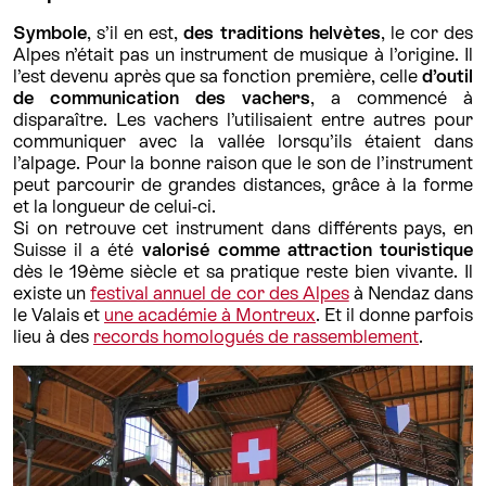
Symbole
, s’il en est,
des traditions helvètes
, le cor des
Alpes n’était pas un instrument de musique à l’origine. Il
l’est devenu après que sa fonction première, celle
d’outil
de communication des vachers
, a commencé à
disparaître. Les vachers l’utilisaient entre autres pour
communiquer avec la vallée lorsqu’ils étaient dans
l’alpage. Pour la bonne raison que le son de l’instrument
peut parcourir de grandes distances, grâce à la forme
et la longueur de celui-ci.
Si on retrouve cet instrument dans différents pays, en
Suisse il a été
valorisé comme attraction touristique
dès le 19ème siècle et sa pratique reste bien vivante. Il
existe un
festival annuel de cor des Alpes
à Nendaz dans
le Valais et
une académie à Montreux
. Et il donne parfois
lieu à des
records homologués de rassemblement
.