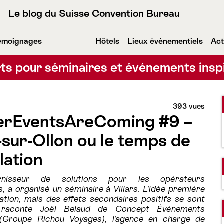
Le blog du Suisse Convention Bureau
émoignages
Hôtels
Lieux événementiels
Act
ts pour séminaires et événements insp
393 vues
erEventsAreComing #9 –
s-sur-Ollon ou le temps de
lation
rnisseur de solutions pour les opérateurs
, a organisé un séminaire à Villars. L’idée première
xation, mais des effets secondaires positifs se sont
, raconte Joël Belaud de Concept Événements
 (Groupe Richou Voyages), l’agence en charge de