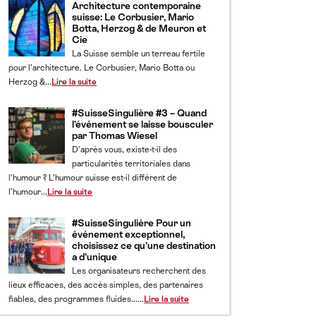
Architecture contemporaine
suisse: Le Corbusier, Mario
Botta, Herzog & de Meuron et
Cie
La Suisse semble un terreau fertile
pour l’architecture. Le Corbusier, Mario Botta ou
Herzog &...
Lire la suite
#SuisseSingulière #3 – Quand
l’événement se laisse bousculer
par Thomas Wiesel
D’après vous, existe-t-il des
particularités territoriales dans
l’humour ? L’humour suisse est-il différent de
l’humour...
Lire la suite
#SuisseSingulière Pour un
événement exceptionnel,
choisissez ce qu’une destination
a d’unique
Les organisateurs recherchent des
lieux efficaces, des accès simples, des partenaires
fiables, des programmes fluides......
Lire la suite