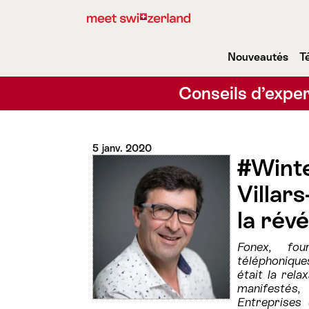
Nouveautés
T
Conseils d’exper
5 janv. 2020
#Wint
Villar
la révé
Fonex, fou
téléphoniques
était la rela
manifestés
Entreprises