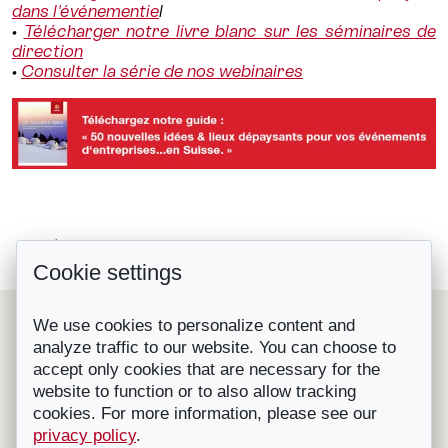
dans l'événementie
l
•
Télécharger notre livre blanc sur les séminaires de
direction
•
Consulter la série de nos webinaires
Yotel Geneva Lake, un nouvel hôtel...
Retour à la liste
Cookie settings
La Suisse ? Ce sont les organisateurs...
Le Suisse Convention Bureau (SCIB) est une organisation
We use cookies to personalize content and
nationale à but non lucratif qui représente les principales
analyze traffic to our website. You can choose to
destinations et prestataires de congrès, séminaires et
accept only cookies that are necessary for the
incentives en Suisse.
Affilié à l'OT Suisse, il fournit gratuitement des conseils et
website to function or to also allow tracking
de l'aide pour l'organisation de congrès, convention,
cookies. For more information, please see our
séminaires, incentives, voyages RP etc. en Suisse.
privacy policy
.