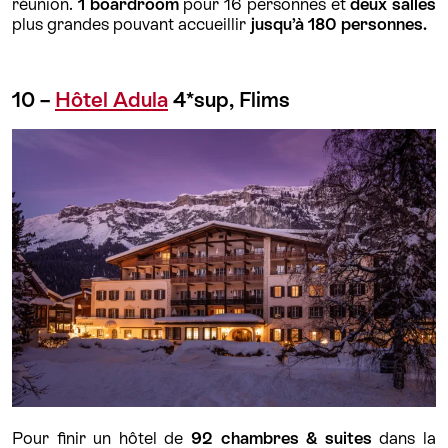
réunion.
1 boardroom
pour 16 personnes et
deux salles
plus grandes pouvant accueillir
jusqu’à 180 personnes.
10 –
Hôtel Adula
4*sup, Flims
Pour finir un hôtel de
92 chambres & suites
dans la