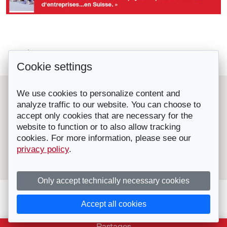
#SuisseFestive #3 Chaplin’s World...
Retour à la liste
Cookie settings
#SuisseFestive #1 L’événement...
Le Suisse Convention Bureau (SCIB) est une organisation
We use cookies to personalize content and
nationale à but non lucratif qui représente les principales
analyze traffic to our website. You can choose to
destinations et prestataires de congrès, séminaires et
accept only cookies that are necessary for the
incentives en Suisse.
Affilié à l'OT Suisse, il fournit gratuitement des conseils et
website to function or to also allow tracking
de l'aide pour l'organisation de congrès, convention,
cookies. For more information, please see our
séminaires, incentives, voyages RP etc. en Suisse.
privacy policy
.
Contactez-nous
|
Visitez notre site
|
Mentions légales - ©
Suisse Convention Bureau
Only accept technically necessary cookies
Accept all cookies
Partager