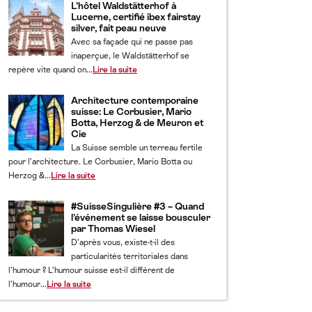
L’hôtel Waldstätterhof à
Lucerne, certifié ibex fairstay
silver, fait peau neuve
Avec sa façade qui ne passe pas
inaperçue, le Waldstätterhof se
repère vite quand on...
Lire la suite
Architecture contemporaine
suisse: Le Corbusier, Mario
Botta, Herzog & de Meuron et
Cie
La Suisse semble un terreau fertile
pour l’architecture. Le Corbusier, Mario Botta ou
Herzog &...
Lire la suite
#SuisseSingulière #3 – Quand
l’événement se laisse bousculer
par Thomas Wiesel
D’après vous, existe-t-il des
particularités territoriales dans
l’humour ? L’humour suisse est-il différent de
l’humour...
Lire la suite