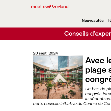
Nouveautés
T
Conseils d’exper
20 sept. 2024
Avec l
plage s
congr
Un bar de pl
congrès inter
la décontracti
cette nouvelle initiative du Centre de Co