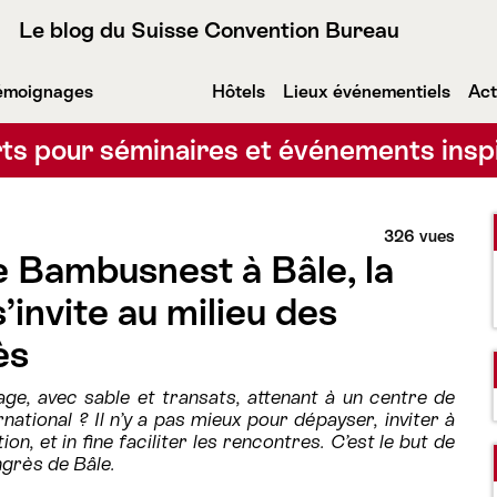
Le blog du Suisse Convention Bureau
émoignages
Hôtels
Lieux événementiels
Act
ts pour séminaires et événements insp
326 vues
e Bambusnest à Bâle, la
’invite au milieu des
ès
age, avec sable et transats, attenant à un centre de
national ? Il n’y a pas mieux pour dépayser, inviter à
on, et in fine faciliter les rencontres. C’est le but de
ngrès de Bâle.