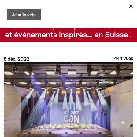
Le blog du Suisse Convention Bureau
Rechercher
Conseils d’experts pour séminaires
et événements inspirés… en Suisse !
444 vues
8 déc. 2022