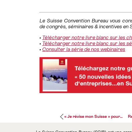
Le Suisse Convention Bureau vous conse
de congrès, séminaires & incentives en 
•
Télécharger notre livre blanc sur les c
•
Télécharger notre livre blanc sur les s
•
Consulter la série de nos webinaires
« Je révise mon Suisse » pour...
Re
Le Suisse Convention Bureau (SCIB) est une organis