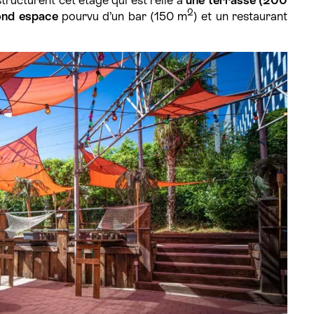
2
ond espace
pourvu d’un bar (150 m
) et un restaurant