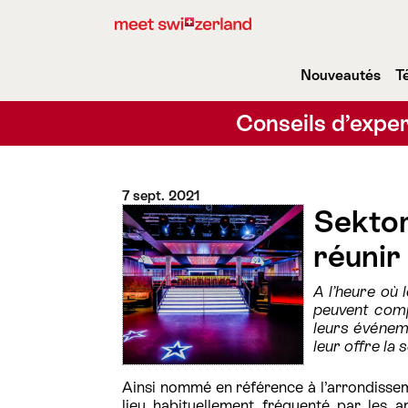
Nouveautés
T
Conseils d’exper
7 sept. 2021
Sektor
réunir
A l’heure où 
peuvent comp
leurs événem
leur offre la 
Ainsi nommé en référence à l’arrondissemen
lieu habituellement fréquenté par les 