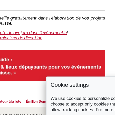
ille gratuitement dans l'élaboration de vos projets
Suisse.
hefs de projets dans l'événementie
l
éminaires de direction
Cookie settings
We use cookies to personalize con
tour à la liste
Émilien Sommier & David Delarive,...
choose to accept only cookies tha
allow tracking cookies. For more
ation nationale à but non lucratif qui représente les principales des