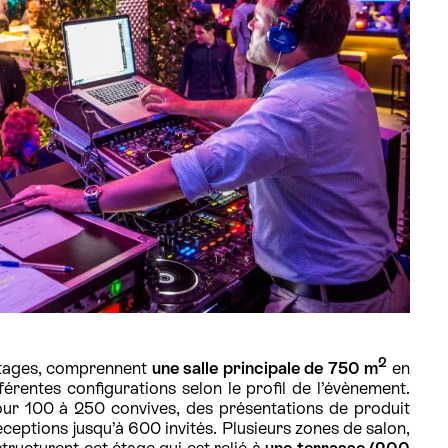
2
 étages, comprennent
une salle principale de 750 m
en
férentes configurations selon le profil de l’évènement.
pour 100 à 250 convives, des présentations de produit
ceptions jusqu’à 600 invités. Plusieurs zones de salon,
tructurent cet étage qui est relié à
une terrasse (200