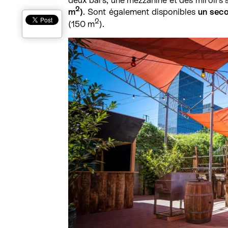
2
m
)
. Sont également disponibles
un sec
2
(150 m
).