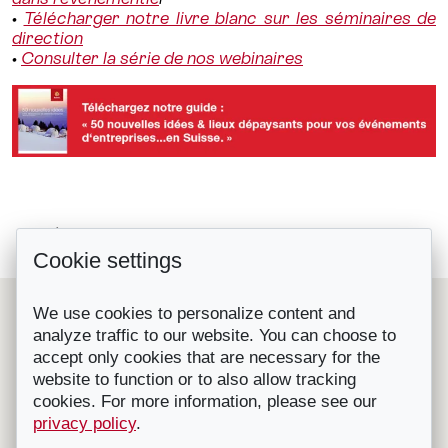
•
Télécharger notre livre blanc sur les séminaires de
direction
•
Consulter la série de nos webinaires
#SwisstainableEvents #5 Quand la...
Retour à la liste
Cookie settings
#SwisstainableEvents #3 Quand 50...
Le Suisse Convention Bureau (SCIB) est une organisation
We use cookies to personalize content and
nationale à but non lucratif qui représente les principales
analyze traffic to our website. You can choose to
destinations et prestataires de congrès, séminaires et
accept only cookies that are necessary for the
incentives en Suisse.
Affilié à l'OT Suisse, il fournit gratuitement des conseils et
website to function or to also allow tracking
de l'aide pour l'organisation de congrès, convention,
cookies. For more information, please see our
séminaires, incentives, voyages RP etc. en Suisse.
privacy policy
.
Contactez-nous
|
Visitez notre site
|
Mentions légales - ©