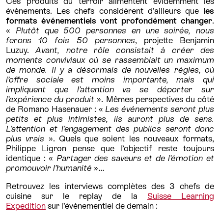
Ces produits du terroir alimentent évidemment les
événements. Les chefs considèrent d’ailleurs que
les
formats événementiels vont profondément changer
.
«
Plutôt que 500 personnes en une soirée, nous
ferons 10 fois 50 personnes
, projette Benjamin
Luzuy.
Avant, notre rôle consistait à créer des
moments conviviaux où se rassemblait un maximum
de monde. Il y a désormais de nouvelles règles, où
l’offre sociale est moins importante, mais qui
impliquent que l’attention va se déporter sur
l’expérience du produit
». Mêmes perspectives du côté
de Romano Hasenauer : «
Les événements seront plus
petits et plus intimistes, ils auront plus de sens.
L’attention et l’engagement des publics seront donc
plus vrais
». Quels que soient les nouveaux formats,
Philippe Ligron pense que l’objectif reste toujours
identique : «
Partager des saveurs et de l’émotion et
promouvoir l’humanité
»…
Retrouvez les interviews complètes des 3 chefs de
cuisine sur le replay de la
Suisse Learning
Expedition
sur l’événementiel de demain :