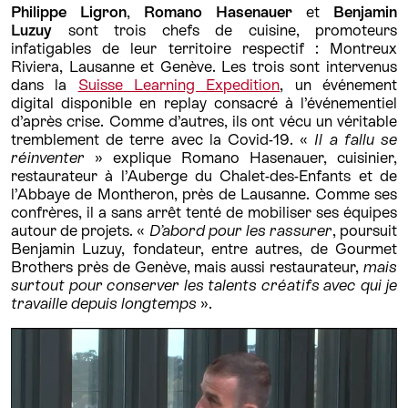
Philippe Ligron
,
Romano Hasenauer
et
Benjamin
Luzuy
sont trois chefs de cuisine, promoteurs
infatigables de leur territoire respectif : Montreux
Riviera, Lausanne et Genève. Les trois sont intervenus
dans la
Suisse Learning Expedition
, un événement
digital disponible en replay consacré à l’événementiel
d’après crise. Comme d’autres, ils ont vécu un véritable
tremblement de terre avec la Covid-19. «
Il a fallu se
réinventer
» explique Romano Hasenauer, cuisinier,
restaurateur à l’Auberge du Chalet-des-Enfants et de
l’Abbaye de Montheron, près de Lausanne. Comme ses
confrères, il a sans arrêt tenté de mobiliser ses équipes
autour de projets. «
D’abord pour les rassurer
, poursuit
Benjamin Luzuy, fondateur, entre autres, de Gourmet
Brothers près de Genève, mais aussi restaurateur,
mais
surtout pour conserver les talents créatifs avec qui je
travaille depuis longtemps
».