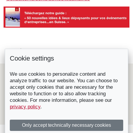
Créer son évènement dans un...
Retour à la liste
Cookie settings
Le Château de Bossey, un écrin...
Le Suisse Convention Bureau (SCIB) est une organisation
We use cookies to personalize content and
nationale à but non lucratif qui représente les principales
analyze traffic to our website. You can choose to
destinations et prestataires de congrès, séminaires et
accept only cookies that are necessary for the
incentives en Suisse.
Affilié à l'OT Suisse, il fournit gratuitement des conseils et
website to function or to also allow tracking
de l'aide pour l'organisation de congrès, convention,
cookies. For more information, please see our
séminaires, incentives, voyages RP etc. en Suisse.
privacy policy
.
Contactez-nous
|
Visitez notre site
|
Mentions légales - ©
Suisse Convention Bureau
Only accept technically necessary cookies