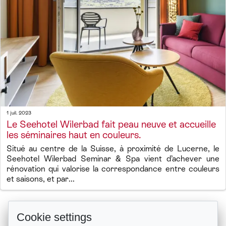
1 juil. 2023
Le Seehotel Wilerbad fait peau neuve et accueille
les séminaires haut en couleurs.
Situé au centre de la Suisse, à proximité de Lucerne, le
Seehotel Wilerbad Seminar & Spa vient d’achever une
rénovation qui valorise la correspondance entre couleurs
et saisons, et par...
Cookie settings
Préc
19
20
21
22
23
24
25
26
27
28
Suiv