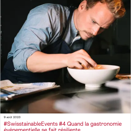
9 août 2023
#SwisstainableEvents #4 Quand la gastronomie
événementielle se fait résiliente…