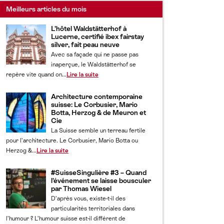
Meilleurs articles du mois
L’hôtel Waldstätterhof à
Lucerne, certifié ibex fairstay
silver, fait peau neuve
Avec sa façade qui ne passe pas
inaperçue, le Waldstätterhof se
repère vite quand on...
Lire la suite
Architecture contemporaine
suisse: Le Corbusier, Mario
Botta, Herzog & de Meuron et
Cie
La Suisse semble un terreau fertile
pour l’architecture. Le Corbusier, Mario Botta ou
Herzog &...
Lire la suite
#SuisseSingulière #3 – Quand
l’événement se laisse bousculer
par Thomas Wiesel
D’après vous, existe-t-il des
particularités territoriales dans
l’humour ? L’humour suisse est-il différent de