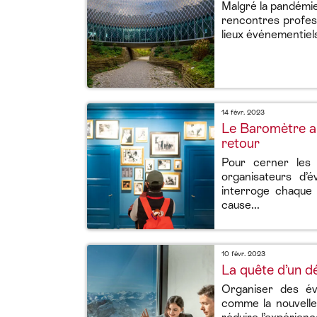
Malgré la pandémie 
rencontres profess
lieux événementiels
14 févr. 2023
Le Baromètre an
retour
Pour cerner les 
organisateurs d’
interroge chaque
cause...
10 févr. 2023
La quête d’un 
Organiser des év
comme la nouvelle