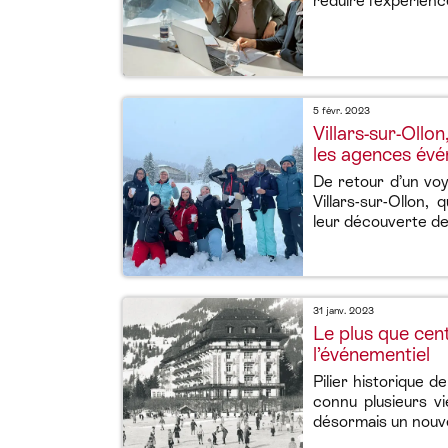
réduire l’expérience
5 févr. 2023
Villars-sur-Oll
les agences évé
De retour d’un vo
Villars-sur-Ollon,
leur découverte de 
31 janv. 2023
Le plus que cent
l’événementiel
Pilier historique de
connu plusieurs v
désormais un nouvea