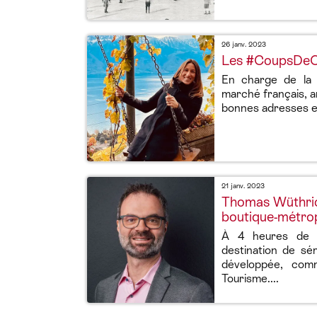
26 janv. 2023
Les #CoupsDeCo
En charge de la 
marché français, a
bonnes adresses et
21 janv. 2023
Thomas Wüthrich
boutique-métro
À 4 heures de T
destination de sém
développée, comm
Tourisme....